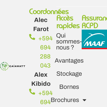
Coordonnées
Accès
Assuran
Alec
rapides
RCPD
Farot
Qui
+594
sommes-
694
nous ?
288
Avantages
043
Stockage
Alex
Kibido
Bornes
+594
Brochures
694